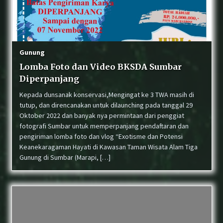
BKSDA Sumbar Tangani Konflik Beruang Madu
yang Resahkan Warga di Lubuk Sikaping
Gunung
Lomba Foto dan Video BKSDA Sumbar
Wujud Akuntabilitas: Transparansi Kinerja
untuk Alam Sumatera Barat
Diperpanjang
Kepada dunsanak konservasi,Mengingat ke 3 TWA masih di
tutup, dan direncanakan untuk dilaunching pada tanggal 29
Lemas di Dekat Trafo, Satwa Lutung di Pasar
Oktober 2022 dan banyak nya permintaan dari penggiat
Usang Berhasil Dievakuasi BKSDA Sumbar
fotografi Sumbar untuk memperpanjang pendaftaran dan
pengiriman lomba foto dan vlog “Exotisme dan Potensi
Keanekaragaman Hayati di Kawasan Taman Wisata Alam Tiga
Gunung di Sumbar (Marapi, […]
Konflik Satwa di Sijunjung: Beruang Madu
Masuk Perkebunan, Petugas Lakukan
Penghalauan
BKSDA dan COP Pasang Kandang Jebak untuk
Tangani Interaksi Beruang Madu di Nagari
Sinuruik