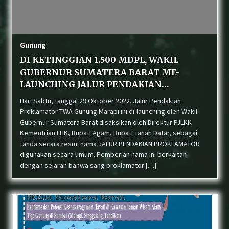
Perdagangkan Ratusan Ekor Burung Antar
Provinsi, Pelaku ditangkap Di Agam
Gunung
DI KETINGGIAN 1.500 MDPL, WAKIL
Perkuat Sinergi, Balai KSDA Sumatera Barat dan
GUBERNUR SUMATERA BARAT ME-
Dinas PUPR Kepulauan Mentawai Sepakati RKT
Tahun Ke-5 Peningkatan Jalan Strategis
LAUNCHING JALUR PENDAKIAN
PROKLAMATOR TWA GUNUNG MARAPI
Hari Sabtu, tanggal 29 Oktober 2022. Jalur Pendakian
Proklamator TWA Gunung Marapi ini di-launching oleh Wakil
Warga Dadok Tunggul Hitam Padang Serahkan
Anak Elang Tikus “Sikok” yang Terjatuh ke
Gubernur Sumatera Barat disaksikan oleh Direktur PJLKK
BKSDA Sumbar
Kementrian LHK, Bupati Agam, Bupati Tanah Datar, sebagai
tanda secara resmi nama JALUR PENDAKIAN PROKLAMATOR
digunakan secara umum. Pemberian nama ini berkaitan
Sinergi Konservasi: BKSDA Sumbar, COP, dan LK
dengan sejarah bahwa sang proklamator […]
Kandi Periksa Kesehatan Harimau Sumatera
Sindikat Perdagangan Satwa Dilindungi Tapir
di Pasaman Masuk Meja Hijau