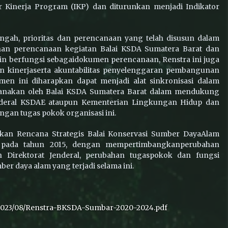
r Kinerja Program (IKP) dan diturunkan menjadi Indikator
Sumbar
BKSDA Sumbar Tangani Konflik
k
Beruang Madu yang Resahkan
gah, prioritas dan perencanaan yang telah disusun dalam
Warga di Lubuk Sikaping
nan perencanaan kegiatan Balai KSDA Sumatera Barat dan
ain berfungsi sebagaidokumen perencanaan, Renstra ini juga
 kinerjaserta akuntabilitas penyelenggaran pembangunan
g
Konflik Satwa di Sijunjung: Beruang
n ini diharapkan dapat menjadi alat sinkronisasi dalam
i
Madu Masuk Perkebunan, Petugas
Lakukan Penghalauan
anakan oleh Balai KSDA Sumatera Barat dalam mendukung
Jenderal KSDAE ataupun Kementerian Lingkungan Hidup dan
ngan tugas pokok organisasi ini.
kan Rencana Strategis Balai Konservasi Sumber DayaAlam
 pada tahun 2015, dengan mempertimbangkanperubahan
an Direktorat Jenderal, perubahan tugaspokok dan fungsi
ber daya alam yang terjadi selama ini.
/2023/08/Renstra-BKSDA-Sumbar-2020-2024.pdf