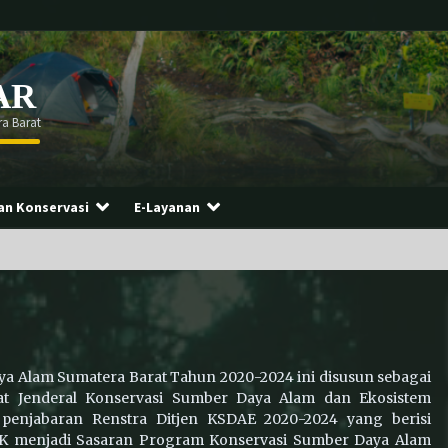
AR
a Barat
n Konservasi
E-Layanan
Momen memperingati Global Tiger
Day 2026 berlangsung begitu
meriah!
ya Alam Sumatera Barat Tahun 2020-2024 ini disusun sebagai
rat Jenderal Konservasi Sumber Daya Alam dan Ekosistem
Warga Dadok Tunggul Hitam
penjabaran Renstra Ditjen KSDAE 2020-2024 yang berisi
Padang Serahkan Anak Elang Tikus
HK menjadi Sasaran Program Konservasi Sumber Daya Alam
“Sikok” yang Terjatuh ke BKSDA