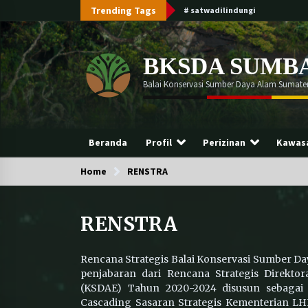
Skip
Trending Tags
# satwadilindungi
to
content
BKSDA SUMB
Balai Konservasi Sumber Daya Alam Sumater
Beranda
Profil
Perizinan
Kawasa
Home
Trending Now
RENSTRA
RENSTRA
Tim Gabungan BKSDA Sumbar dan
Polda Sumbar Gagalkan
Penyelundupan 25 Ekor Beo
Mentawai di Pelabuhan Bungus
Rencana Strategis Balai Konservasi Sumber Da
penjabaran dari Rencana Strategis Direkto
Perkuat Sinergi, Balai KSDA
(KSDAE) Tahun 2020-2024 disusun sebagai 
Sumatera Barat dan Dinas PUPR
Cascading Sasaran Strategis Kementerian L
Kepulauan Mentawai Sepakati RKT