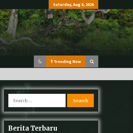
Saturday, Aug 8, 2026
Trending Now
Perdagangkan Ratusan Ekor
Search
Burung Antar Provinsi, Pelaku
for:
ditangkap Di Agam
Sinergi Konservasi: BKSDA Sumbar,
Berita Terbaru
COP, dan LK Kandi Periksa
Kesehatan Harimau Sumatera