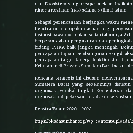
dan Ekosistem yang dicapai melalui Indikato
Tahun Ke-5 Peningkatan Jalan
Strategis
Kinerja Kegiatan (IKK) selama 5 (lima) tahun.
Sindikat Perdagangan Satwa
Dilindungi Tapir di Pasaman Masu
Sebagai perencanaan berjangka waktu menen
Meja Hijau
Renstra ini merupakan acuan bagi penyusu
instansi bawahnya dalam setiap tahunnya. Sel
berperan dalam pengukuran dan peningkatan
Lemas di Dekat Trafo, Satwa Lutun
bidang PHKA baik jangka menengah. Dokume
di Pasar Usang Berhasil Dievakuas
BKSDA Sumbar
pencapaian tujuan pembangunan yangdilaks
pencapaian target kinerja baikDirektorat 
Kehutanan di ProvinsiSumatera Barat sesuai de
Rencana Strategis ini disusun menyempurna
Sumatera Barat yang sebelumnya disusun
organisasi vertikal tingkat Kementerian d
organsasi unit pelaksana teknis konservasi sum
Renstra Tahun 2020 – 2024
https://bksdasumbar.org/wp-content/uploads