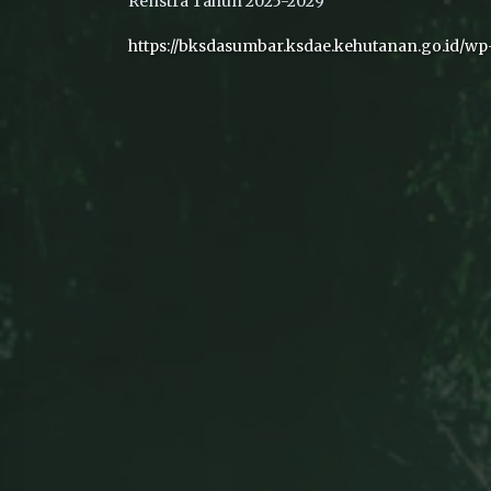
Renstra Tahun 2025-2029
https://bksdasumbar.ksdae.kehutanan.go.id/wp