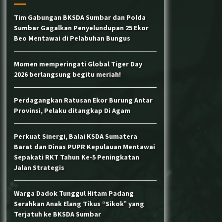
Tim Gabungan BKSDA Sumbar dan Polda
Sumbar Gagalkan Penyelundupan 25 Ekor
Wujud Akuntabilitas: Transparansi
Kinerja untuk Alam Sumatera Barat
Beo Mentawai di Pelabuhan Bungus
Momen memperingati Global Tiger Day
BKSDA dan COP Pasang Kandang
2026 berlangsung begitu meriah!
Jebak untuk Tangani Interaksi
Beruang Madu di Nagari Sinuruik
Perdagangkan Ratusan Ekor Burung Antar
Provinsi, Pelaku ditangkap Di Agam
Perkuat Sinergi, Balai KSDA Sumatera
Barat dan Dinas PUPR Kepulauan Mentawai
Sepakati RKT Tahun Ke-5 Peningkatan
Jalan Strategis
Warga Dadok Tunggul Hitam Padang
Serahkan Anak Elang Tikus “Sikok” yang
Terjatuh ke BKSDA Sumbar