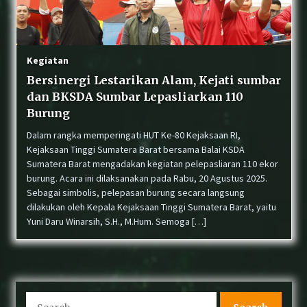
Perdagangkan Ratusan Ekor Burung Antar
Provinsi, Pelaku ditangkap Di Agam
Kegiatan
Bersinergi Lestarikan Alam, Kejati sumbar
Perkuat Sinergi, Balai KSDA Sumatera Barat dan
dan BKSDA Sumbar Lepasliarkan 110
Dinas PUPR Kepulauan Mentawai Sepakati RKT
Tahun Ke-5 Peningkatan Jalan Strategis
Burung
Dalam rangka memperingati HUT Ke-80 Kejaksaan RI,
Kejaksaan Tinggi Sumatera Barat bersama Balai KSDA
Warga Dadok Tunggul Hitam Padang Serahkan
Anak Elang Tikus “Sikok” yang Terjatuh ke
Sumatera Barat mengadakan kegiatan pelepasliaran 110 ekor
BKSDA Sumbar
burung. Acara ini dilaksanakan pada Rabu, 20 Agustus 2025.
Sebagai simbolis, pelepasan burung secara langsung
dilakukan oleh Kepala Kejaksaan Tinggi Sumatera Barat, yaitu
Sinergi Konservasi: BKSDA Sumbar, COP, dan LK
Yuni Daru Winarsih, S.H., M.Hum. Semoga […]
Kandi Periksa Kesehatan Harimau Sumatera
Sindikat Perdagangan Satwa Dilindungi Tapir
di Pasaman Masuk Meja Hijau
Search