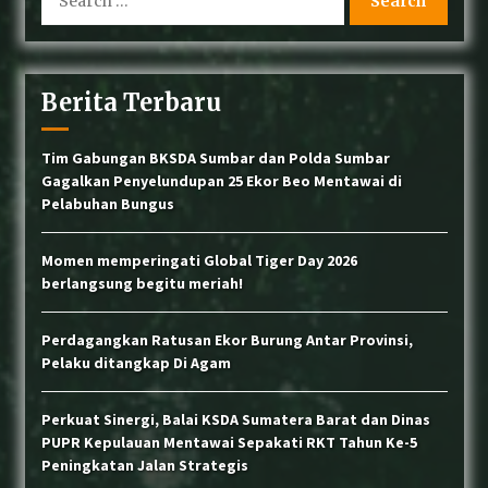
for:
BKSDA Sumbar Tangani Konflik Beruang Madu
yang Resahkan Warga di Lubuk Sikaping
Berita Terbaru
Wujud Akuntabilitas: Transparansi Kinerja
Tim Gabungan BKSDA Sumbar dan Polda Sumbar
untuk Alam Sumatera Barat
Gagalkan Penyelundupan 25 Ekor Beo Mentawai di
Pelabuhan Bungus
Lemas di Dekat Trafo, Satwa Lutung di Pasar
Momen memperingati Global Tiger Day 2026
Usang Berhasil Dievakuasi BKSDA Sumbar
berlangsung begitu meriah!
Perdagangkan Ratusan Ekor Burung Antar Provinsi,
Konflik Satwa di Sijunjung: Beruang Madu
Masuk Perkebunan, Petugas Lakukan
Pelaku ditangkap Di Agam
Penghalauan
Perkuat Sinergi, Balai KSDA Sumatera Barat dan Dinas
PUPR Kepulauan Mentawai Sepakati RKT Tahun Ke-5
BKSDA dan COP Pasang Kandang Jebak untuk
Tangani Interaksi Beruang Madu di Nagari
Peningkatan Jalan Strategis
Sinuruik