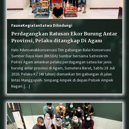
Perkuat Sinergi, Balai KSDA Sumatera Barat dan
Dinas PUPR Kepulauan Mentawai Sepakati RKT
Tahun Ke-5 Peningkatan Jalan Strategis
Fauna
Kegiatan
Satwa Dilindungi
Perdagangkan Ratusan Ekor Burung Antar
Warga Dadok Tunggul Hitam Padang Serahkan
Provinsi, Pelaku ditangkap Di Agam
Anak Elang Tikus “Sikok” yang Terjatuh ke
BKSDA Sumbar
Halo #dunsanakkonservasi Tim gabungan Balai Konservasi
Sumber Daya Alam (BKSDA) Sumbar bersama Satreskrim
Polres Agam amankan pelaku perdagangan satwa liar jenis
Sinergi Konservasi: BKSDA Sumbar, COP, dan LK
Kandi Periksa Kesehatan Harimau Sumatera
burung antar provinsi di Agam, Sumatera Barat, Sabtu 18 Juli
2026. Pelaku KZ (48 tahun) diamankan tim gabungan di jalan
lintas Manggopoh- Simpang Ampek di depan Polsek Ampek
Nagari. […]
Sindikat Perdagangan Satwa Dilindungi Tapir
di Pasaman Masuk Meja Hijau
BKSDA Sumbar Tangani Konflik Beruang Madu
yang Resahkan Warga di Lubuk Sikaping