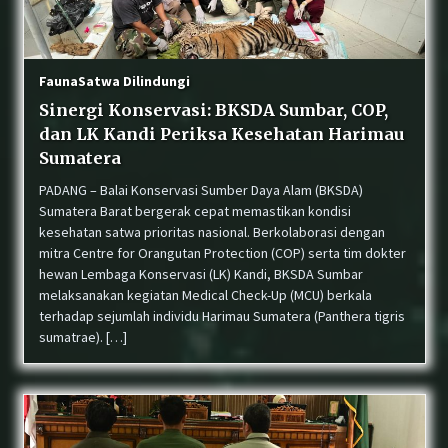
Wujud Akuntabilitas: Transparansi Kinerja
untuk Alam Sumatera Barat
Fauna
Satwa Dilindungi
Sinergi Konservasi: BKSDA Sumbar, COP,
dan LK Kandi Periksa Kesehatan Harimau
Lemas di Dekat Trafo, Satwa Lutung di Pasar
Usang Berhasil Dievakuasi BKSDA Sumbar
Sumatera
PADANG – Balai Konservasi Sumber Daya Alam (BKSDA)
Sumatera Barat bergerak cepat memastikan kondisi
Konflik Satwa di Sijunjung: Beruang Madu
kesehatan satwa prioritas nasional. Berkolaborasi dengan
Masuk Perkebunan, Petugas Lakukan
mitra Centre for Orangutan Protection (COP) serta tim dokter
Penghalauan
hewan Lembaga Konservasi (LK) Kandi, BKSDA Sumbar
melaksanakan kegiatan Medical Check-Up (MCU) berkala
terhadap sejumlah individu Harimau Sumatera (Panthera tigris
BKSDA dan COP Pasang Kandang Jebak untuk
Tangani Interaksi Beruang Madu di Nagari
sumatrae). […]
Sinuruik
Klarifikasi & Penertiban Aktivitas Pendakian
Ilegal di TWA Gunung Singgalang via Pandai
Sikek