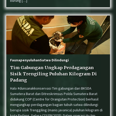
burung […]
Fauna
penyuluhan
Satwa Dilindungi
Tim Gabungan Ungkap Perdagangan
Sisik Trengiling Puluhan Kilogram Di
Padang
Halo #dunsanakkonservasi Tim gabungan dari BKSDA
Sumatera Barat dan Ditreskrimsus Polda Sumatera Barat
didukung COP (Centre for Orangutan Protection) berhasil
mengungkap perdagangan bagian tubuh satwa dilindungi
berupa sisik Trenggiling (manis javanica) puluhan kilogram di
kota Padang, Selasa (23/09/2025). Dalam operasi itu tim