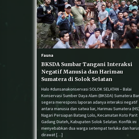
Sumbar
BKSDA Sumbar Tangani Konflik
Beruang Madu yang Resahkan
Warga di Lubuk Sikaping
Konflik Satwa di Sijunjung: Beruan
Madu Masuk Perkebunan, Petugas
Fauna
Lakukan Penghalauan
BKSDA Sumbar Tangani Interaksi
Negatif Manusia dan Harimau
Sumatera di Solok Selatan
Halo #dunsanakonservasi SOLOK SELATAN – Balai
Konservasi Sumber Daya Alam (BKSDA) Sumatera Bar
segera merespons laporan adanya interaksi negatif
antara manusia dan satwa liar, Harimau Sumatera (HS)
Nagari Persiapan Batang Lolo, Kecamatan Koto Parit
Gadang Diateh, Kabupaten Solok Selatan. Konflik ini
menyebabkan dua warga setempat terluka dan haru
dirawat […]