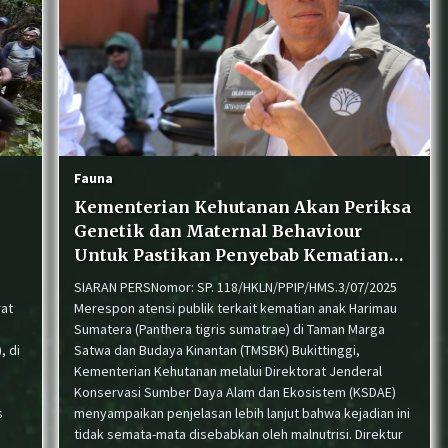
Wujud Akuntabilitas: Transparansi
Kinerja untuk Alam Sumatera Barat
g
BKSDA dan COP Pasang Kandang
Jebak untuk Tangani Interaksi
Fauna
Beruang Madu di Nagari Sinuruik
Kementerian Kehutanan Akan Periksa
Genetik dan Maternal Behaviour
Untuk Pastikan Penyebab Kematian
Anak Harimau Sumatera
SIARAN PERSNomor: SP. 118/HKLN/PPIP/HMS.3/07/2025
at
Merespon atensi publik terkait kematian anak Harimau
Sumatera (Panthera tigris sumatrae) di Taman Marga
, di
Satwa dan Budaya Kinantan (TMSBK) Bukittinggi,
Kementerian Kehutanan melalui Direktorat Jenderal
Konservasi Sumber Daya Alam dan Ekosistem (KSDAE)
s
menyampaikan penjelasan lebih lanjut bahwa kejadian ini
tidak semata-mata disebabkan oleh malnutrisi. Direktur