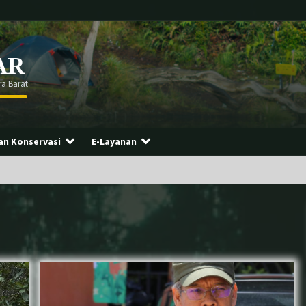
AR
a Barat
n Konservasi
E-Layanan
r
Perdagangkan Ratusan Ekor
Burung Antar Provinsi, Pelaku
ditangkap Di Agam
Sinergi Konservasi: BKSDA Sumbar,
s
COP, dan LK Kandi Periksa
Kesehatan Harimau Sumatera