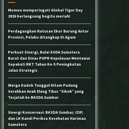
Momen memperingati Global Tiger Day
2026 berlangsung begitu meriah!
Lemas di Dekat Trafo, Satwa Lutung
di Pasar Usang Berhasil Dievakuasi
BKSDA Sumbar
Perdagangkan Ratusan Ekor Burung Antar
Provinsi, Pelaku ditangkap Di Agam
Klarifikasi & Penertiban Aktivitas
Pendakian Ilegal di TWA Gunung
Singgalang via Pandai Sikek
Perkuat Sinergi, Balai KSDA Sumatera
Barat dan Dinas PUPR Kepulauan Mentawai
Sepakati RKT Tahun Ke-5 Peningkatan
Jalan Strategis
Warga Dadok Tunggul Hitam Padang
Serahkan Anak Elang Tikus “Sikok” yang
Terjatuh ke BKSDA Sumbar
Sinergi Konservasi: BKSDA Sumbar, COP,
dan LK Kandi Periksa Kesehatan Harimau
Sumatera