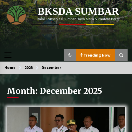
Skip
BKSDA SUMBAR
to
content
Balai Konservasi Sumber Daya Alam Sumatera Barat
Trending Now
Home
Trending Now
2025
December
Month:
December 2025
Momen memperingati Global Tiger Day 2026
berlangsung begitu meriah!
Perdagangkan Ratusan Ekor Burung Antar
Provinsi, Pelaku ditangkap Di Agam