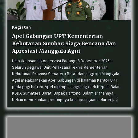
Perkuat Sinergi, Balai KSDA Sumatera Barat dan
Dinas PUPR Kepulauan Mentawai Sepakati RKT
Tahun Ke-5 Peningkatan Jalan Strategis
Kegiatan
Apel Gabungan UPT Kementerian
Warga Dadok Tunggul Hitam Padang Serahkan
Kehutanan Sumbar: Siaga Bencana dan
Anak Elang Tikus “Sikok” yang Terjatuh ke
BKSDA Sumbar
Apresiasi Manggala Agni
Halo #dunsanakkonservasi Padang, 8 Desember 2025 –
Seluruh pegawai Unit Pelaksana Teknis Kementerian
Sinergi Konservasi: BKSDA Sumbar, COP, dan LK
Kandi Periksa Kesehatan Harimau Sumatera
Kehutanan Provinsi Sumatera Barat dan anggota Manggala
Agni melaksanakan Apel Gabungan di halaman Kantor UPT
pada pagi hari ini. Apel dipimpin langsung oleh Kepala Balai
KSDA Sumatera Barat, Bapak Hartono. Dalam arahannya,
Sindikat Perdagangan Satwa Dilindungi Tapir
beliau menekankan pentingnya kesiapsiagaan seluruh […]
di Pasaman Masuk Meja Hijau
BKSDA Sumbar Tangani Konflik Beruang Madu
yang Resahkan Warga di Lubuk Sikaping