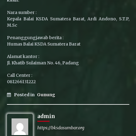
kasih.
Nara sumber :
Kepala Balai KSDA Sumatera Barat, Ardi Andono, S.T.P,
M.Sc
Penanggungjawab berita :
Humas Balai KSDA Sumatera Barat
Alamat kantor :
Jl. Khatib Sulaiman No. 46, Padang
Call Center :
081266131222
Posted in
Gunung
admin
https://bksdasumbar.org