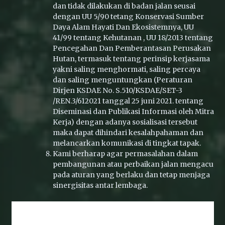
dan tidak dilakukan di badan jalan seusai
dengan UU 5/90 tetang Konservasi Sumber
Daya Alam Hayati Dan Ekosistemnya, UU
41/99 tentang Kehutanan , UU 18/2013 tentang
Pencegahan Dan Pemberantasan Perusakan
Hutan, termasuk tentang perinsip kerjasama
yakni saling menghormati, saling percaya
dan saling menguntungkan (Peraturan
Dirjen KSDAE No. S.510/KSDAE/SET-3
/REN.3/612021 tanggal 25 juni 2021. tentang
Diseminasi dan Publikasi Informasi oleh Mitra
Kerja) dengan adanya sosialisasi tersebut
maka dapat dihindari kesalahpahaman dan
melancarkan komunikasi di tingkat tapak.
Kami berharap agar permasalahan dalam
pembangunan atau perbaikan jalan mengacu
pada aturan yang berlaku dan tetap menjaga
sinergisitas antar lembaga.