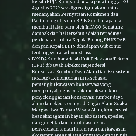
kepala BPJN Sumbar dilokasi pada tanggal 30
Agustus 2022 sekaligus digunakan untuk
menanyakan Pernyataan Komitmen dan
Pakta Integritas dari BPJN Sumbar apabila
membuat jalan baru oleh Ir. MGO Senatung,
dampak dari hal tersebut adalah terjadinya
perdebatan antara Kepala Bidang PHKSDAE
dengan Kepala BPJN dihadapan Gubernur
tentang syarat administrasi.
BKSDA Sumbar adalah Unit Pelaksana Teknis
(UPT) dibawah Direktorat Jenderal
Konservasi Sumber Daya Alam Dan Ekosistem
(KSDAE) Kementerian LHK sebagai
pemangku kawasan konservasi yang
mempunyai tugas pokok melaksanakan
penyelenggaraan konservasi sumber daya
alam dan ekosistemnya di Cagar Alam, Suaka
Margasatwa, Taman Wisata Alam, konservasi
keanekaragaman hayati ekosistem, spesies,
dan genetik, dan koordinasi teknis
pengelolaan taman hutan raya dan kawasan
ekosistem esensial atau kawasan dengan nilai