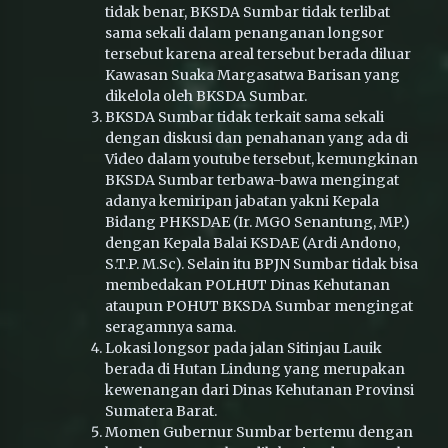
tidak benar, BKSDA Sumbar tidak terlibat
sama sekali dalam penanganan longsor
tersebut karena areal tersebut berada diluar
Kawasan Suaka Margasatwa Barisan yang
dikelola oleh BKSDA Sumbar.
BKSDA Sumbar tidak terkait sama sekali
dengan diskusi dan penahanan yang ada di
Video dalam youtube tersebut, kemungkinan
BKSDA Sumbar terbawa-bawa mengingat
adanya kemiripan jabatan yakni Kepala
Bidang PHKSDAE (Ir. MGO Senantung, MP.)
dengan Kepala Balai KSDAE (Ardi Andono,
S.T.P. M.Sc). Selain itu BPJN Sumbar tidak bisa
membedakan POLHUT Dinas Kehutanan
ataupun POHUT BKSDA Sumbar mengingat
seragamnya sama.
Lokasi longsor pada jalan Sitinjau Lauik
berada di Hutan Lindung yang merupakan
kewenangan dari Dinas Kehutanan Provinsi
Sumatera Barat.
Momen Gubernur Sumbar bertemu dengan