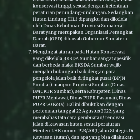
konservasi tinggi, sesuai dengan ketentuan
peraturan perundang-undangan. Sedangkan
Hutan Lindung (HL) dipangku dan dikelola
oleh Dinas Kehutanan Provinsi Sumatera
Barat yang merupakan Organisasi Perangkat
Daerah (OPD) dibawah Gubernur Sumatera
Barat.
Mengingat aturan pada Hutan Konservasi
yang dikelola BKSDA Sumbar sangat spesifik
dan berbeda maka BKSDA Sumbar wajib
menjalin hubungan baik dengan para
pengelola jalan baik di tingkat pusat (BPJN
Sumbar) maupun Provinsi Sumbar (Dinas
BMCKTR Sumbar), serta Kabupaten (Dinas
PUPR Mentawai, Dinas PUPR Pasaman, Dinas
PUPR 50 Kota). Hal ini dibuktikan dengan
pertemuan tanggal 22 Agustus 2022, yang
membahas tata cara pembuatan/ renovasi
jalan di kawasan hutan sesuai peraturan
Menteri LHK nomor P.23/2019 Jalan Stategis Di
Kawasan Hutan), dan apa yang bisa dilakukan