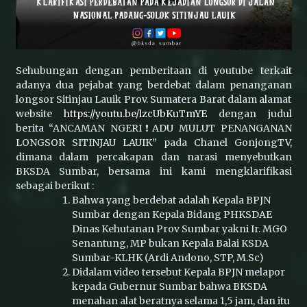
BKSDA Sumbar Tangani Konflik Beruang Madu
yang Resahkan Warga di Lubuk Sikaping
Sehubungan dengan pemberitaan di youtube terkait
adanya dua pejabat yang berdebat dalam penanganan
Wujud Akuntabilitas: Transparansi Kinerja
longsor Sitinjau Lauik Prov. Sumatera Barat dalam alamat
untuk Alam Sumatera Barat
website
https://youtu.be/lzcUbKuTmYE
dengan judul
berita “ANCAMAN NGERI❗ADU MULUT PENANGANAN
LONGSOR SITINJAU LAUIK” pada Chanel GonjongTV,
Lemas di Dekat Trafo, Satwa Lutung di Pasar
dimana dalam percakapan dan narasi menyebutkan
Usang Berhasil Dievakuasi BKSDA Sumbar
BKSDA Sumbar, bersama ini kami mengklarifikasi
sebagai berikut :
Bahwa yang berdebat adalah Kepala BPJN
Sumbar dengan Kepala Bidang PHKSDAE
Konflik Satwa di Sijunjung: Beruang Madu
Masuk Perkebunan, Petugas Lakukan
Dinas Kehutanan Prov Sumbar yakni Ir. MGO
Penghalauan
Senantung, MP bukan Kepala Balai KSDA
Sumbar-KLHK (Ardi Andono, STP, M.Sc)
Didalam video tersebut Kepala BPJN melapor
BKSDA dan COP Pasang Kandang Jebak untuk
kepada Gubernur Sumbar bahwa BKSDA
Tangani Interaksi Beruang Madu di Nagari
menahan alat beratnya selama 1,5 jam, dan itu
Sinuruik