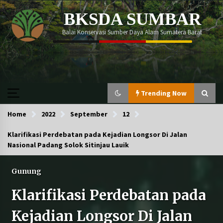
Skip
BKSDA SUMBAR
to
content
Balai Konservasi Sumber Daya Alam Sumatera Barat
Trending Now
Home
Trending Now
2022
September
12
Klarifikasi Perdebatan pada Kejadian Longsor Di Jalan
Nasional Padang Solok Sitinjau Lauik
Tim Gabungan BKSDA Sumbar dan Polda
Sumbar Gagalkan Penyelundupan 25 Ekor Beo
Mentawai di Pelabuhan Bungus
Gunung
Klarifikasi Perdebatan pada
Momen memperingati Global Tiger Day 2026
berlangsung begitu meriah!
Kejadian Longsor Di Jalan