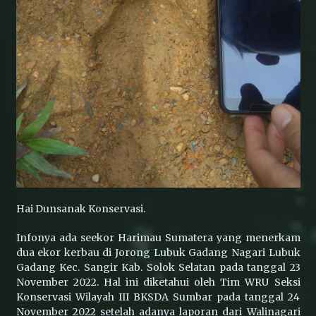
Wujud Akuntabilitas: Transparansi Kinerja
untuk Alam Sumatera Barat
Lemas di Dekat Trafo, Satwa Lutung di Pasar
Usang Berhasil Dievakuasi BKSDA Sumbar
Konflik Satwa di Sijunjung: Beruang Madu
Masuk Perkebunan, Petugas Lakukan
Penghalauan
Hai Dunsanak Konservasi.
BKSDA dan COP Pasang Kandang Jebak untuk
Tangani Interaksi Beruang Madu di Nagari
Infonya ada seekor Harimau Sumatera yang menerkam
Sinuruik
dua ekor kerbau di Jorong Lubuk Gadang Nagari Lubuk
Gadang Kec. Sangir Kab. Solok Selatan pada tanggal 23
November 2022. Hal ini diketahui oleh Tim WRU Seksi
Klarifikasi & Penertiban Aktivitas Pendakian
Konservasi Wilayah III BKSDA Sumbar pada tanggal 24
Ilegal di TWA Gunung Singgalang via Pandai
Sikek
November 2022 setelah adanya laporan dari Walinagari