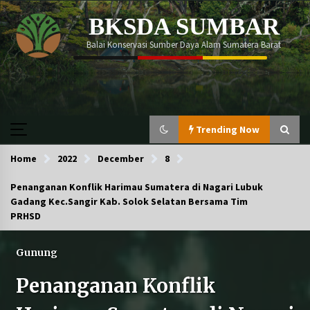
Skip
BKSDA SUMBAR
to
content
Balai Konservasi Sumber Daya Alam Sumatera Barat
Trending Now
Home
Trending Now
2022
December
8
Penanganan Konflik Harimau Sumatera di Nagari Lubuk
Gadang Kec.Sangir Kab. Solok Selatan Bersama Tim
Momen memperingati Global Tiger Day 2026
PRHSD
berlangsung begitu meriah!
Gunung
Perdagangkan Ratusan Ekor Burung Antar
Penanganan Konflik
Provinsi, Pelaku ditangkap Di Agam