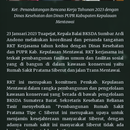
Ket : Penandatangan Rencana Kerja Tahunan 2023 dengan
BKSDA Sumbar Tangani Konflik Beruang Madu
Dinas Kesehatan dan Dinas PUPR Kabupaten Kepulauan
yang Resahkan Warga di Lubuk Sikaping
Mentawai
23 Januari 2023 Tuapejat, Kepala Balai BKSDA Sumbar Ardi
Wujud Akuntabilitas: Transparansi Kinerja
Andono melakukan koordinasi dan penanda tanganan
untuk Alam Sumatera Barat
RKT Kerjasama tahun kedua dengan Dinas Kesehatan
dan PUPR Kab. Kepulauan Mentawai. RKT kerjasama ini
terkait pembangunan fasilitas umum dan fasilitas sosial
yang di bangun di dalam kawasan konservasi yaitu
Lemas di Dekat Trafo, Satwa Lutung di Pasar
Usang Berhasil Dievakuasi BKSDA Sumbar
Rumah Sakit Pratama Siberut dan jalan Trans Mentawai.
RKT ini merupakan komitmen Pemkab. Kepulauan
Mentawai dalam rangka pembangunan dan pengelolaan
Konflik Satwa di Sijunjung: Beruang Madu
kawasan konservasi yang berada di bawah pengelolaan
Masuk Perkebunan, Petugas Lakukan
BKSDA Sumatera Barat. Sekretaris Kesehatan Relianas
Penghalauan
Tasir menyebutkan “Pembangunan Rumah Sakit
Pratama Tipe C Siberut ini merupakan upaya untuk
BKSDA dan COP Pasang Kandang Jebak untuk
menjamin kesejahteraan masyarakat Siberut, dengan
Tangani Interaksi Beruang Madu di Nagari
adanya rumah sakit ini masyarakat Siberut tidak ada
Sinuruik