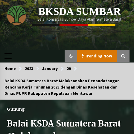
Skip
BKSDA SUMBAR
to
content
Balai Konservasi Sumber Daya Alam Sumatera Barat
Trending Now
Home
Trending Now
2023
January
29
Balai KSDA Sumatera Barat Melaksanakan Penandatangan
Rencana Kerja Tahunan 2023 dengan Dinas Kesehatan dan
Tim Gabungan BKSDA Sumbar dan Polda
Dinas PUPR Kabupaten Kepulauan Mentawai
Sumbar Gagalkan Penyelundupan 25 Ekor Beo
Mentawai di Pelabuhan Bungus
Gunung
Momen memperingati Global Tiger Day 2026
Balai KSDA Sumatera Barat
berlangsung begitu meriah!