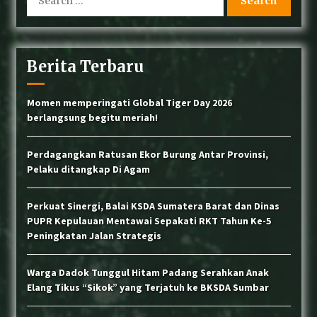
for:
Wujud Akuntabilitas: Transparansi Kinerja
untuk Alam Sumatera Barat
Berita Terbaru
Lemas di Dekat Trafo, Satwa Lutung di Pasar
Momen memperingati Global Tiger Day 2026
Usang Berhasil Dievakuasi BKSDA Sumbar
berlangsung begitu meriah!
Perdagangkan Ratusan Ekor Burung Antar Provinsi,
Konflik Satwa di Sijunjung: Beruang Madu
Pelaku ditangkap Di Agam
Masuk Perkebunan, Petugas Lakukan
Penghalauan
Perkuat Sinergi, Balai KSDA Sumatera Barat dan Dinas
PUPR Kepulauan Mentawai Sepakati RKT Tahun Ke-5
BKSDA dan COP Pasang Kandang Jebak untuk
Tangani Interaksi Beruang Madu di Nagari
Peningkatan Jalan Strategis
Sinuruik
Warga Dadok Tunggul Hitam Padang Serahkan Anak
Elang Tikus “Sikok” yang Terjatuh ke BKSDA Sumbar
Klarifikasi & Penertiban Aktivitas Pendakian
Ilegal di TWA Gunung Singgalang via Pandai
Sikek