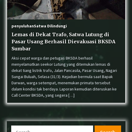
Perkuat Sinergi, Balai KSDA Sumatera Barat dan
Dinas PUPR Kepulauan Mentawai Sepakati RKT
Tahun Ke-5 Peningkatan Jalan Strategis
penyuluhan
Satwa Dilindungi
Lemas di Dekat Trafo, Satwa Lutung di
Warga Dadok Tunggul Hitam Padang Serahkan
Pasar Usang Berhasil Dievakuasi BKSDA
Anak Elang Tikus “Sikok” yang Terjatuh ke
BKSDA Sumbar
Sumbar
Aksi cepat warga dan petugas BKSDA berhasil
menyelamatkan seekor Lutung yang ditemukan lemas di
Sinergi Konservasi: BKSDA Sumbar, COP, dan LK
Kandi Periksa Kesehatan Harimau Sumatera
dekat tiang listrik trafo, Jalan Pancasila, Pasar Usang, Nagari
Sungai Buluah, Selasa (31/3). Kejadian bermula saat Bapak
Darwan, warga setempat, menemukan primata tersebut
dalam kondisi tak berdaya. Laporan kemudian diteruskan ke
Sindikat Perdagangan Satwa Dilindungi Tapir
Call Center BKSDA, yang segera […]
di Pasaman Masuk Meja Hijau
BKSDA Sumbar Tangani Konflik Beruang Madu
yang Resahkan Warga di Lubuk Sikaping
Search