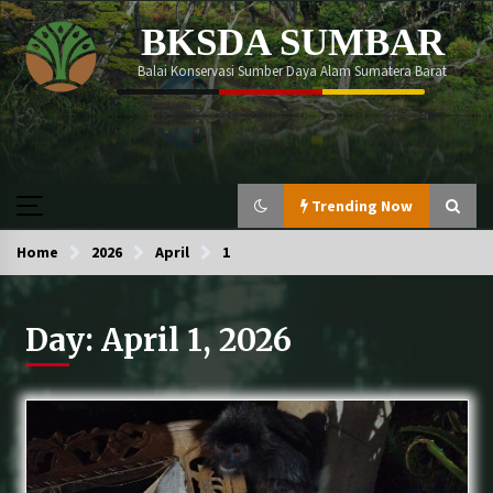
Skip
BKSDA SUMBAR
to
content
Balai Konservasi Sumber Daya Alam Sumatera Barat
Trending Now
Home
Trending Now
2026
April
1
Day:
April 1, 2026
Momen memperingati Global Tiger Day 2026
berlangsung begitu meriah!
Perdagangkan Ratusan Ekor Burung Antar
Provinsi, Pelaku ditangkap Di Agam